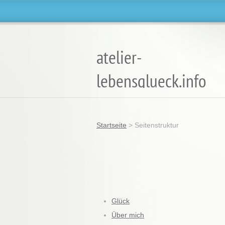
atelier-
lebensglueck.info
Glück ist deine Entscheidung
Startseite
>
Seitenstruktur
Glück
Über mich