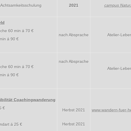
d Achtsamkeitsschulung
2021
campus Natural
eld
iche 60 min á 70 €
nach Absprache
Atelier-Lebe
min á 90 €
nach Absprache
iche 60 min á 70 €
Atelier-Lebe
min á 90 €
sibilität Coachingwanderung
5 €
Herbst 2021
www.wandern-fuer-he
Herbst 2021
ndart á 25 €