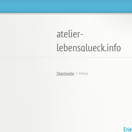
atelier-
lebensglueck.info
Glück ist deine Entscheidung
Startseite
>
Infos
Erle