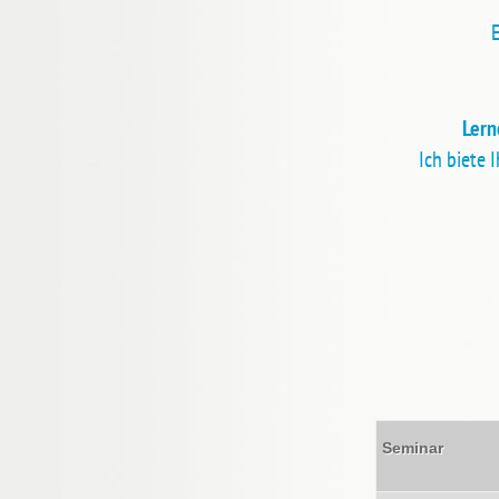
E
Lern
Ich biete 
Seminar