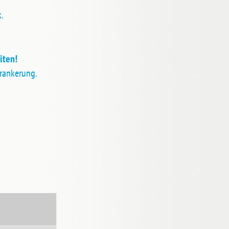
k.
iten!
erankerung.
t