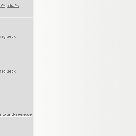
is, Berlin
nsglueck
nsglueck
rz-und-seele.de