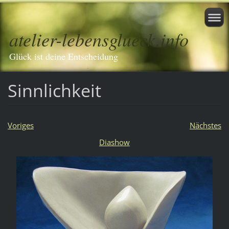
atelier-lebensglueck.info
Glück ist deine Entscheidung
Sinnlichkeit
Voriges
Nächstes
Diashow